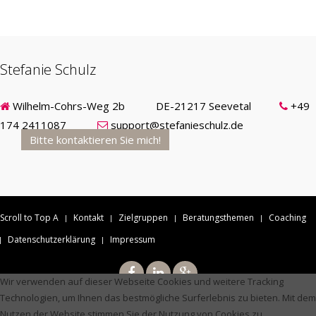
Stefanie Schulz
Wilhelm-Cohrs-Weg 2b DE-21217 Seevetal
+49
174 2411087
support@stefanieschulz.de
Bitte kontaktieren Sie mich!
Scroll to Top A
Kontakt
Zielgruppen
Beratungsthemen
Coaching
Datenschutzerklärung
Impressum
Wir verwenden auf dieser Webseite Cookies und weitere Tracking
Technologien, um Ihnen das bestmögliche Surferlebnis zu bieten. Mit dem
Copyright © 2026 stefanieschulz.de. Alle Rechte vorbehalten.
Nutzen der Website stimmen Sie der Nutzung von Cookies zu.