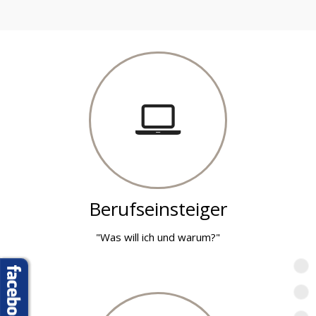
Berufseinsteiger
"Was will ich und warum?"
T
T