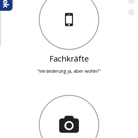
M
B
Fachkräfte
"Veränderung ja, aber wohin?"